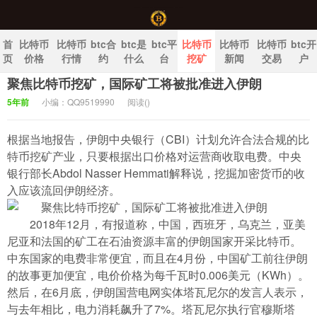
首
比特币
比特币
btc合
btc是
btc平
比特币
比特币
比特币
btc开
页
价格
行情
约
什么
台
挖矿
新闻
交易
户
聚焦比特币挖矿，国际矿工将被批准进入伊朗
中国比特币官网
5年前
小编：QQ9519990
阅读(
)
根据当地报告，伊朗中央银行（CBI）计划允许合法合规的比
特币挖矿产业，只要根据出口价格对运营商收取电费。中央
银行部长Abdol Nasser Hemmati解释说，挖掘加密货币的收
入应该流回伊朗经济。
2018年12月，有报道称，中国，西班牙，乌克兰，亚美
尼亚和法国的矿工在石油资源丰富的伊朗国家开采比特币。
中东国家的电费非常便宜，而且在4月份，中国矿工前往伊朗
的故事更加便宜，电价价格为每千瓦时0.006美元（KWh）。
然后，在6月底，伊朗国营电网实体塔瓦尼尔的发言人表示，
与去年相比，电力消耗飙升了7%。塔瓦尼尔执行官穆斯塔