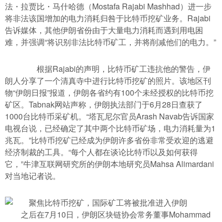
法・拉贾比・马什哈德（Mostafa Rajabi Mashhad）进一步
将非法该国增加的电力消耗归咎于比特币挖矿业务。Rajabi
告诉媒体，其他伊朗省份由于大量电力消耗而遇到用电困
难，并强调“将识别非法比特币矿工，并将削减他们的电力。”
根据Rajabi的声明，比特币矿工违抗他的警告，伊
朗人分享了一个清真寺中进行比特币挖矿的照片。该地区刊
物“伊朗日报”报道，伊朗各省约有100个未经授权的比特币挖
矿区。Tabnak网站声称，伊朗执法部门于6月28日查获了
1000台比特币采矿机。“塔瓦尼尔官员Arash Navab告诉国家
电视台说，已经确定了其中两个比特币矿场，电力消耗量为1
兆瓦。”比特币挖矿已经成为伊朗许多省份非常受欢迎的逃避
经济制裁的工具。“每个人都在谈论比特币以及如何获得
它，”牛津互联网研究所的伊朗本地研究员Mahsa Alimardani
对当地记者说。
之后在7月10日，伊朗区块链协会常务董事Mohammad