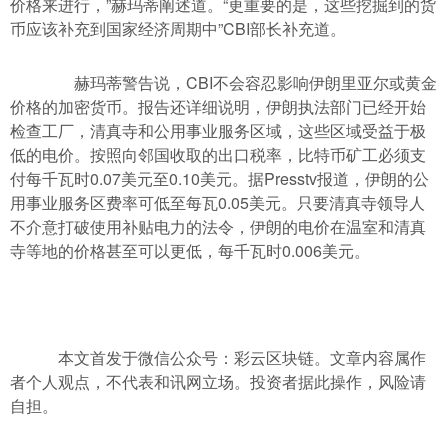
价格来进行，”赫玛蒂阐述道。“更重要的是，这些挖掘到的货
币应该补充到国家经济周期中”CBI部长补充道。
赫玛蒂警告说，CBI不会容忍影响伊朗里亚尔或黄金
价格的加密货币。报告还详细说明，伊朗执法部门已经开始
检查工厂，清真寺和公用事业服务区域，这些区域受益于极
低的电价。按照向邻国收取的出口税率，比特币矿工必须支
付每千瓦时0.07美元至0.10美元。据Presstv报道，伊朗的公
用事业服务区费率可低至每瓦0.05美元。只要清真寺领导人
不介意打破使用补贴电力的法令，伊朗的电价在温室和清真
寺等地的价格甚至可以更低，每千瓦时0.006美元。
本文首发于微信公众号：彩云区块链。文章内容属作
者个人观点，不代表和讯网立场。投资者据此操作，风险请
自担。