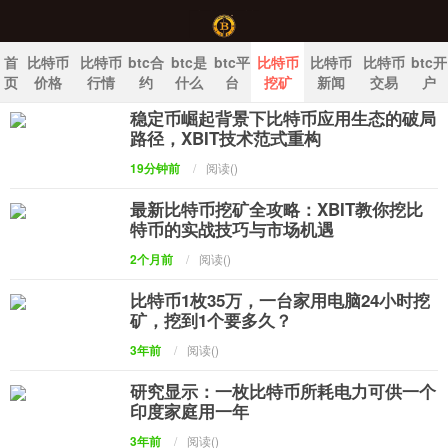
首
比特币
比特币
btc合
btc是
btc平
比特币
比特币
比特币
btc开
页
价格
行情
约
什么
台
挖矿
新闻
交易
户
稳定币崛起背景下比特币应用生态的破局
中国比特币官网
路径，XBIT技术范式重构
19分钟前
/
阅读(
)
最新比特币挖矿全攻略：XBIT教你挖比
特币的实战技巧与市场机遇
2个月前
/
阅读(
)
比特币1枚35万，一台家用电脑24小时挖
矿，挖到1个要多久？
3年前
/
阅读(
)
研究显示：一枚比特币所耗电力可供一个
印度家庭用一年
3年前
/
阅读(
)