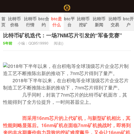
首
比特币
比特币
btc合
btc是
btc平
比特币
比特币
比特币
btc开
页
价格
行情
约
什么
台
挖矿
新闻
交易
户
比特币矿机迭代：一场7NM芯片引发的“军备竞赛”
中国比特币官网
5年前
小编：QQ9519990
阅读(
)
2018年下半年以来，在台积电等全球顶级芯片企业芯片
制造工艺不断推陈出新的推动下，7nm芯片得到了量产。
几乎同时，封装了7nm芯片的比特币矿机面市，其
性能得到了全方位提升，一时间甚嚣尘上。
而采用16nm芯片的上代矿机，与新型矿机相比，其
性能则略显落后。16nm矿机在面临7nm矿机挑战时，即将到
来的丰水期廉价电力导致的挖矿难度飙升，又会让16nm矿机