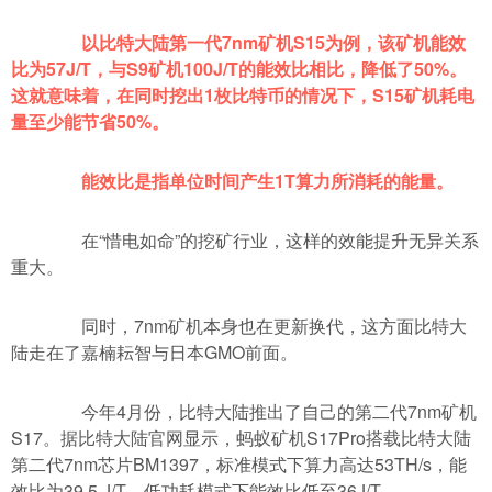
以比特大陆第一代7nm矿机S15为例，该矿机能效
比为57J/T，与S9矿机100J/T的能效比相比，降低了50%。
这就意味着，在同时挖出1枚比特币的情况下，S15矿机耗电
量至少能节省50%。
能效比是指单位时间产生1T算力所消耗的能量。
在“惜电如命”的挖矿行业，这样的效能提升无异关系
重大。
同时，7nm矿机本身也在更新换代，这方面比特大
陆走在了嘉楠耘智与日本GMO前面。
今年4月份，比特大陆推出了自己的第二代7nm矿机
S17。据比特大陆官网显示，蚂蚁矿机S17Pro搭载比特大陆
第二代7nm芯片BM1397，标准模式下算力高达53TH/s，能
效比为39.5 J/T，低功耗模式下能效比低至36J/T。