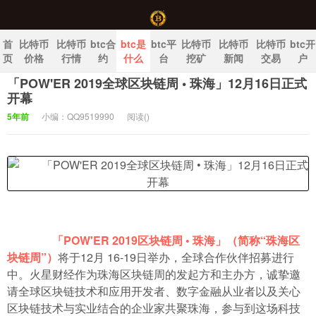
首
比特币
比特币
btc合
btc是
btc平
比特币
比特币
比特币
btc开
页
价格
行情
约
什么
台
挖矿
新闻
交易
户
「POW'ER 2019全球区块链周 • 珠海」12月16日正式
中国比特币官网
开幕
5年前
小编：QQ9519990
阅读(
)
「POW'ER 2019区块链周 • 珠海」（简称“珠海区
块链周”）
将于12月 16-19日举办，全球合作伙伴招募进行
中。火星财经作为珠海区块链周的发起方和主办方，诚挚邀
请全球区块链技术和应用开发者、数字金融从业者以及关心
区块链技术与实业结合的企业家共聚珠海，参与到这场科技