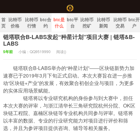
首
比特币
比特币
btc合
btc是
btc平
比特币
比特币
比特币
btc开
页
价格
行情
约
什么
台
挖矿
新闻
交易
户
链塔联合B-LABS发起“种星计划”项目大赛 | 链塔&B-
中国比特币官网
LABS
5年前
小编：QQ9519990
阅读(
)
链塔联合B-LABS举办的“种星计划”――区块链新势力加
速赛已于2019年3月下旬正式启动。本次大赛旨在进一步推
动“区块链+产业”的发展，有效聚合初创企业与项目，为更多
的实体应用场景赋能。
链塔将以专业研究机构的身份参与到大赛中，担任
本次大赛的评审，与浙江清华长三角研究院杭州分院、OK区
块链工程院、嘉楠区块链等专业机构共同参与评审。链塔将
以丰富的数据、专业的行业研究能力对项目进行评价和筛
选，并且为参评项目提供咨询、辅导等相关服务。