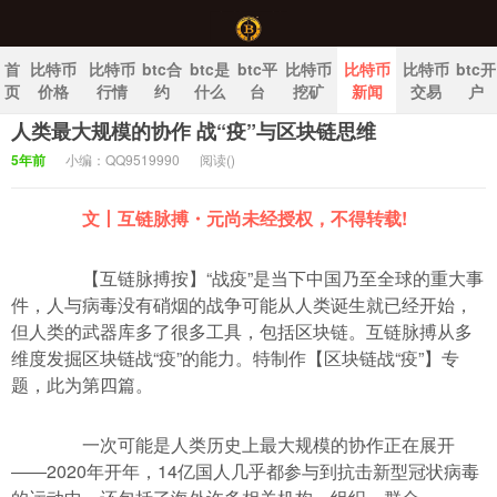
首
比特币
比特币
btc合
btc是
btc平
比特币
比特币
比特币
btc开
页
价格
行情
约
什么
台
挖矿
新闻
交易
户
人类最大规模的协作 战“疫”与区块链思维
中国比特币官网
5年前
小编：QQ9519990
阅读(
)
文丨互链脉搏・元尚未经授权，不得转载!
【互链脉搏按】“战疫”是当下中国乃至全球的重大事
件，人与病毒没有硝烟的战争可能从人类诞生就已经开始，
但人类的武器库多了很多工具，包括区块链。互链脉搏从多
维度发掘区块链战“疫”的能力。特制作【区块链战“疫”】专
题，此为第四篇。
一次可能是人类历史上最大规模的协作正在展开
――2020年开年，14亿国人几乎都参与到抗击新型冠状病毒