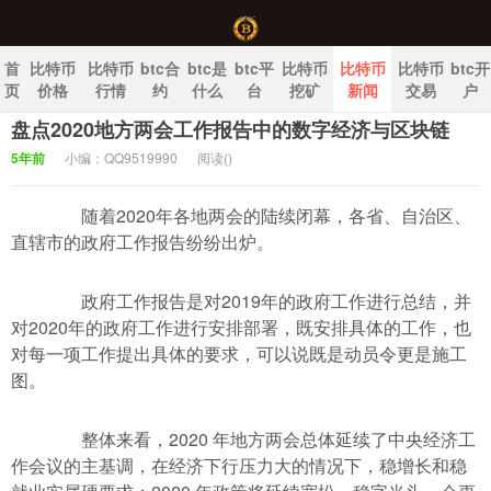
首
比特币
比特币
btc合
btc是
btc平
比特币
比特币
比特币
btc开
页
价格
行情
约
什么
台
挖矿
新闻
交易
户
盘点2020地方两会工作报告中的数字经济与区块链
中国比特币官网
5年前
小编：QQ9519990
阅读(
)
随着2020年各地两会的陆续闭幕，各省、自治区、
直辖市的政府工作报告纷纷出炉。
政府工作报告是对2019年的政府工作进行总结，并
对2020年的政府工作进行安排部署，既安排具体的工作，也
对每一项工作提出具体的要求，可以说既是动员令更是施工
图。
整体来看，2020 年地方两会总体延续了中央经济工
作会议的主基调，在经济下行压力大的情况下，稳增长和稳