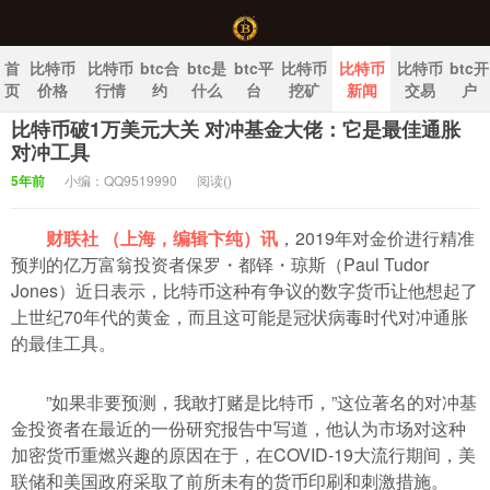
首
比特币
比特币
btc合
btc是
btc平
比特币
比特币
比特币
btc开
页
价格
行情
约
什么
台
挖矿
新闻
交易
户
比特币破1万美元大关 对冲基金大佬：它是最佳通胀
中国比特币官网
对冲工具
5年前
小编：QQ9519990
阅读(
)
财联社 （上海，编辑卞纯）讯
，2019年对金价进行精准
预判的亿万富翁投资者保罗・都铎・琼斯（Paul Tudor
Jones）近日表示，比特币这种有争议的数字货币让他想起了
上世纪70年代的黄金，而且这可能是冠状病毒时代对冲通胀
的最佳工具。
”如果非要预测，我敢打赌是比特币，”这位著名的对冲基
金投资者在最近的一份研究报告中写道，他认为市场对这种
加密货币重燃兴趣的原因在于，在COVID-19大流行期间，美
联储和美国政府采取了前所未有的货币印刷和刺激措施。