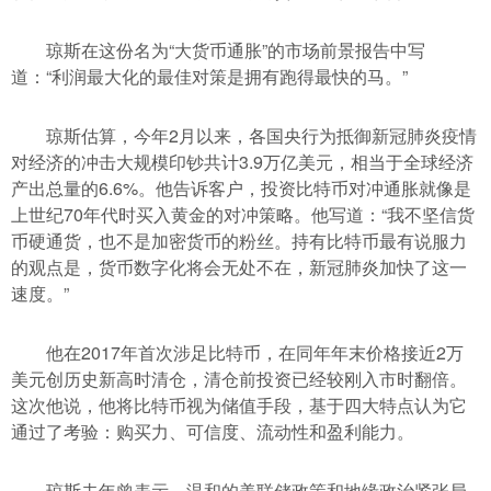
琼斯在这份名为“大货币通胀”的市场前景报告中写
道：“利润最大化的最佳对策是拥有跑得最快的马。”
琼斯估算，今年2月以来，各国央行为抵御新冠肺炎疫情
对经济的冲击大规模印钞共计3.9万亿美元，相当于全球经济
产出总量的6.6%。他告诉客户，投资比特币对冲通胀就像是
上世纪70年代时买入黄金的对冲策略。他写道：“我不坚信货
币硬通货，也不是加密货币的粉丝。持有比特币最有说服力
的观点是，货币数字化将会无处不在，新冠肺炎加快了这一
速度。”
他在2017年首次涉足比特币，在同年年末价格接近2万
美元创历史新高时清仓，清仓前投资已经较刚入市时翻倍。
这次他说，他将比特币视为储值手段，基于四大特点认为它
通过了考验：购买力、可信度、流动性和盈利能力。
琼斯去年曾表示，温和的美联储政策和地缘政治紧张局