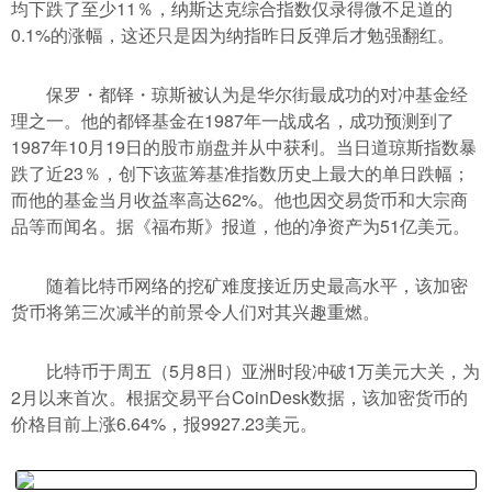
均下跌了至少11％，纳斯达克综合指数仅录得微不足道的
0.1%的涨幅，这还只是因为纳指昨日反弹后才勉强翻红。
保罗・都铎・琼斯被认为是华尔街最成功的对冲基金经
理之一。他的都铎基金在1987年一战成名，成功预测到了
1987年10月19日的股市崩盘并从中获利。当日道琼斯指数暴
跌了近23％，创下该蓝筹基准指数历史上最大的单日跌幅；
而他的基金当月收益率高达62%。他也因交易货币和大宗商
品等而闻名。据《福布斯》报道，他的净资产为51亿美元。
随着比特币网络的挖矿难度接近历史最高水平，该加密
货币将第三次减半的前景令人们对其兴趣重燃。
比特币于周五（5月8日）亚洲时段冲破1万美元大关，为
2月以来首次。根据交易平台CoinDesk数据，该加密货币的
价格目前上涨6.64%，报9927.23美元。