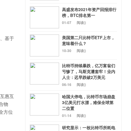
高盛发布2021年资产回报排行
榜，BTC排名第一
01-07
阅读(
)
美国第二只比特币ETF上市，
目、基于
意味着什么？
10-30
阅读(
)
比特币持续暴跌，亿万富翁们
亏惨了，马斯克遭套牢！业内
人士：迟早跌破2万美元
06-16
阅读(
)
、互惠互
哈国大停电，比特币市场崩盘
3亿美元打水漂，难保全球第
合物
二位置
全方位
01-14
阅读(
)
研究显示：一枚比特币所耗电