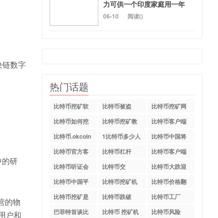
力可供一个印度家庭用一年
06-10
阅读(
)
块链数字
热门话题
比特币挖矿软
比特币被盗
比特币挖矿网
件下载
站
比特币如何挖
比特币挖矿教
比特币客户端
矿
程
中文版
比特币.okcoin
1比特币多少人
比特币中国将
民币
关停
比特币官方客
比特币杠杆
比特币客户端
中的研
户端
下载
比特币听证会
比特币交
比特币大跌迎
易.okcoin
新年
比特币中国平
比特币挖矿机
比特币价格翻
台
配置
倍
比特币挖矿是
比特币跌破
比特币工厂
营的物
什么
巴菲特首谈比
比特币 挖矿机
比特币风险
用户和