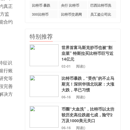
特币
约真正
比特币 暴跌
央行 比特币
巴西比特币洗
三方监
钱案
300比特币
比特币交易网
员工盗公司比
能合约
okcoin
特币
特别推荐
世界首富马斯克炒币也被“割
韭菜” 特斯拉买比特币巨亏近
14亿元
特征识
02-01
阅读(
)
银行账
研究等
比特币暴跌，“受伤”的不止马
斯克！深圳华强北玩家：大涨
段完善
大跌，早已习惯
解决方
06-16
阅读(
)
币圈“大血洗”，比特币以太坊
较历史高位跌超七成，险守2
万及1000美元关口
06-16
阅读(
)