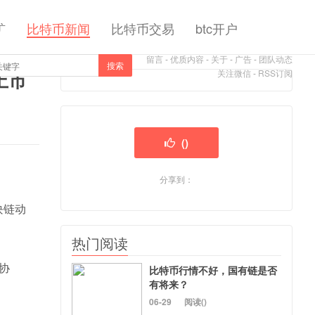
矿
比特币新闻
比特币交易
btc开户
留言
-
优质内容
-
关于
-
广告
-
团队动态
搜索
上市
关注微信
-
RSS订阅
(
)
分享到：
块链动
热门阅读
协
比特币行情不好，国有链是否
有将来？
06-29
阅读(
)