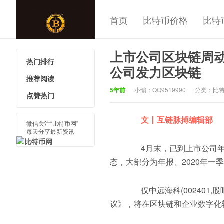
首页
比特币价格
比特
上市公司区块链周动态
热门排行
中国比特
公司发力区块链
推荐阅读
5年前
小编：QQ9519990
分类：
比
点赞热门
文丨互链脉搏编辑部
微信关注“比特币网”
每天分享最新资讯
4月末，已到上市公司年报
态，大部分为年报、2020年一
仅中远海科(002401,
议》，将在区块链和企业数字化