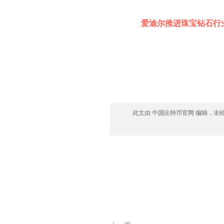
爱迪尔推进珠宝钻石行
此文由 中国比特币官网 编辑，未