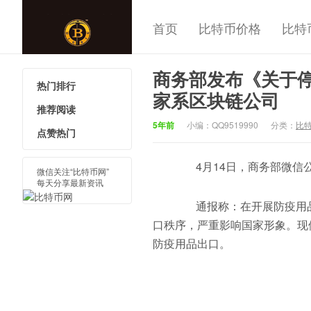
首页
比特币价格
比特
商务部发布《关于
热门排行
中国比特
家系区块链公司
推荐阅读
5年前
小编：QQ9519990
分类：
比
点赞热门
4月14日，商务部微信公
微信关注“比特币网”
每天分享最新资讯
通报称：在开展防疫用品
口秩序，严重影响国家形象。现
防疫用品出口。