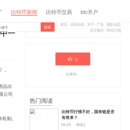
矿
比特币新闻
比特币交易
btc开户
留言
-
优质内容
-
关于
-
广告
-
团队动态
搜索
中一
关注微信
-
RSS订阅
(
)
》。
分享到：
用品出
限公司
热门阅读
比特币行情不好，国有链是否
有将来？
作机制。
06-29
阅读(
)