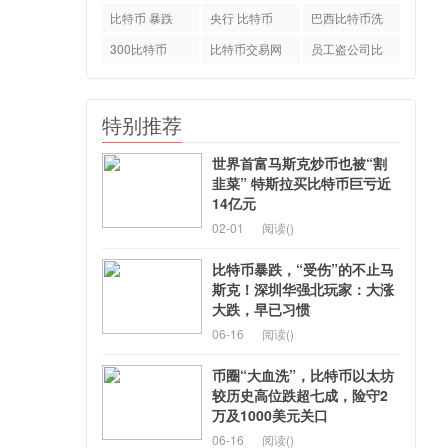
特币
比特币 暴跌
央行 比特币
巴西比特币洗
钱案
300比特币
比特币交易网
员工盗公司比
okcoin
特币
特别推荐
世界首富马斯克炒币也被“割
韭菜” 特斯拉买比特币巨亏近
14亿元
02-01
阅读(
)
比特币暴跌，“受伤”的不止马
斯克！深圳华强北玩家：大涨
大跌，早已习惯
06-16
阅读(
)
币圈“大血洗”，比特币以太坊
较历史高位跌超七成，险守2
万及1000美元关口
06-16
阅读(
)