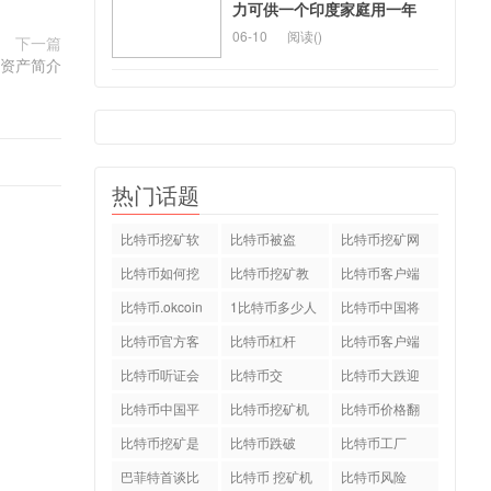
力可供一个印度家庭用一年
06-10
阅读(
)
下一篇
资产简介
热门话题
比特币挖矿软
比特币被盗
比特币挖矿网
件下载
站
比特币如何挖
比特币挖矿教
比特币客户端
矿
程
中文版
比特币.okcoin
1比特币多少人
比特币中国将
民币
关停
比特币官方客
比特币杠杆
比特币客户端
户端
下载
比特币听证会
比特币交
比特币大跌迎
易.okcoin
新年
比特币中国平
比特币挖矿机
比特币价格翻
台
配置
倍
比特币挖矿是
比特币跌破
比特币工厂
什么
巴菲特首谈比
比特币 挖矿机
比特币风险