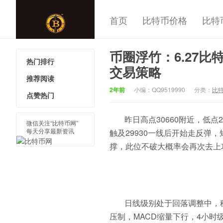
首页
比特币价格
比特
币圈浮竹：6.27比
热门排行
中国比特
交易策略
推荐阅读
2年前
小编：QQ9519990
分类：
比
点赞热门
昨日高点30660附近，低
微信关注“比特币网”
每天分享最新资讯
触及29930一线后开始走反弹
撑，此位不破大概率会再次去上攻
日线级别处于回落调整中，
压制，MACD缩量下行，4小时