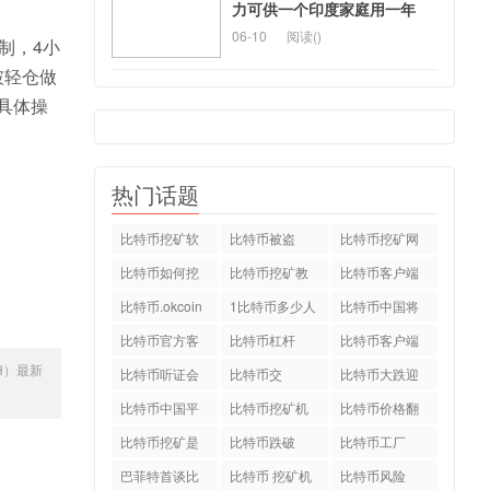
力可供一个印度家庭用一年
06-10
阅读(
)
制，4小
破轻仓做
，具体操
热门话题
比特币挖矿软
比特币被盗
比特币挖矿网
件下载
站
比特币如何挖
比特币挖矿教
比特币客户端
矿
程
中文版
比特币.okcoin
1比特币多少人
比特币中国将
民币
关停
比特币官方客
比特币杠杆
比特币客户端
H）最新
户端
下载
比特币听证会
比特币交
比特币大跌迎
易.okcoin
新年
比特币中国平
比特币挖矿机
比特币价格翻
台
配置
倍
比特币挖矿是
比特币跌破
比特币工厂
什么
巴菲特首谈比
比特币 挖矿机
比特币风险