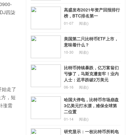
900-
高盛发布2021年资产回报排行
DJ四柒
榜，BTC排名第一
01-07
阅读(
)
美国第二只比特币ETF上市，
意味着什么？
10-30
阅读(
)
比特币持续暴跌，亿万富翁们
亏惨了，马斯克遭套牢！业内
人士：迟早跌破2万美元
06-16
阅读(
)
开始走了
上方，短
哈国大停电，比特币市场崩盘
补涨需
3亿美元打水漂，难保全球第
二位置
01-14
阅读(
)
研究显示：一枚比特币所耗电