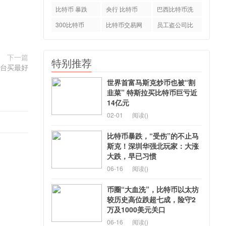
特币
比特币 暴跌
央行 比特币
巴西比特币洗
钱案
300比特币
比特币交易网
员工盗公司比
okcoin
特币
下一篇
特别推荐
平台买最好
世界首富马斯克炒币也被“割
韭菜” 特斯拉买比特币巨亏近
14亿元
02-01
阅读(
)
比特币暴跌，“受伤”的不止马
斯克！深圳华强北玩家：大涨
大跌，早已习惯
06-16
阅读(
)
币圈“大血洗”，比特币以太坊
较历史高位跌超七成，险守2
万及1000美元关口
06-16
阅读(
)