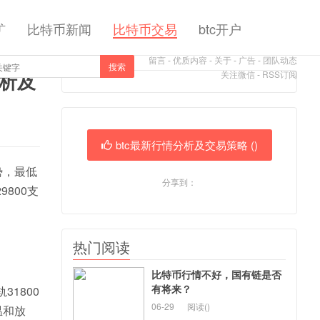
矿
比特币新闻
比特币交易
btc开户
留言
-
优质内容
-
关于
-
广告
-
团队动态
搜索
分析及
关注微信
-
RSS订阅
btc最新行情分析及交易策略 (
)
势，最低
分享到：
800支
热门阅读
比特币行情不好，国有链是否
有将来？
1800
06-29
阅读(
)
温和放