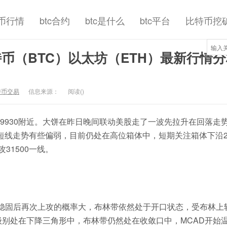
币行情
btc合约
btc是什么
btc平台
比特币挖
特币（BTC）以太坊（ETH）最新行情
特币交易
信息来源：
阅读(
)
点29930附近。大饼在昨日晚间联动美股走了一波先拉升在回落走
，短线走势有些偏弱，目前仍处在高位箱体中，短期关注箱体下沿29
31500一线。
稳固后再次上攻的概率大，布林带依然处于开口状态，受布林上轨3
级别处在下降三角形中，布林带仍然处在收敛口中，MCAD开始