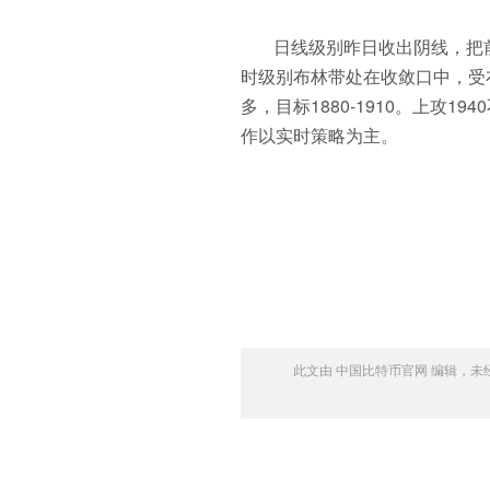
日线级别昨日收出阴线，把
时级别布林带处在收敛口中，受布
多，目标1880-1910。上攻1
作以实时策略为主。
此文由 中国比特币官网 编辑，未