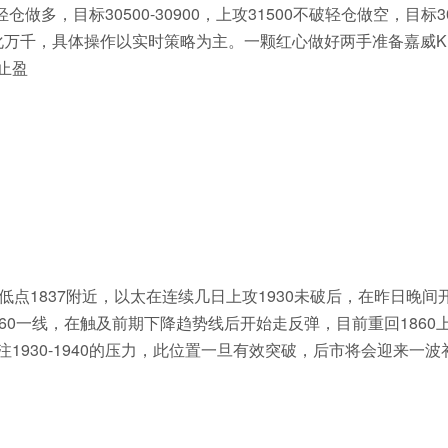
做多，目标30500-30900，上攻31500不破轻仓做空，目标30
情变化万千，具体操作以实时策略为主。一颗红心做好两手准备嘉威K
止盈
，低点1837附近，以太在连续几日上攻1930未破后，在昨日晚间
60一线，在触及前期下降趋势线后开始走反弹，目前重回1860
1930-1940的压力，此位置一旦有效突破，后市将会迎来一波