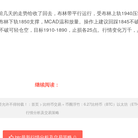
前几天的走势给收了回去，布林带平行运行，受布林上轨1940压
林下轨1850支撑，MCAD温和放量。操作上建议回踩1845不
940不破可轻仓空，目标1910-1890，止损各25点。行情变化万千
继续阅读：
经允许不得转载！：
首页
>
比特币交易
»
币圈浮竹：6.27比特币（BTC）以太坊（ET
行情分析及交易策略
btc最新行情分析及交易策略 (
)