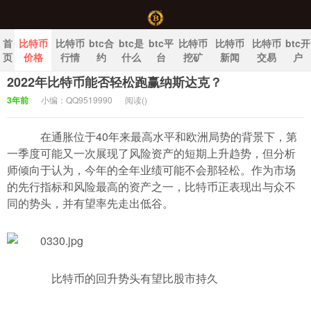
首
比特币
比特币
btc合
btc是
btc平
比特币
比特币
比特币
btc开
页
价格
行情
约
什么
台
挖矿
新闻
交易
户
2022年比特币能否轻松跑赢纳斯达克？
中国比特币官网
3年前
小编：QQ9519990
阅读(
)
在通胀位于40年来最高水平和欧洲局势的背景下，第
一季度可能又一次展现了风险资产的短期上升趋势，但分析
师倾向于认为，今年的全年业绩可能不会那轻松。作为市场
的先行指标和风险最高的资产之一，比特币正表现出与众不
同的势头，并有望率先走出低谷。
比特币的回升势头有望比股市持久