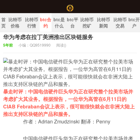
首
比特币
比特币
btc合
btc是
btc平
比特币
比特币
比特币
btc开
页
价格
行情
约
什么
台
挖矿
新闻
交易
户
华为考虑在拉丁美洲推出区块链服务
中国比特币官网
5年前
小编：QQ9519990
阅读(
)
暴走时评：中国电信硬件巨头华为正在研究整个拉美市场并
考虑扩大其业务。根据报告，一位华为高管在6月11日的
CIAB Febraban会议上表示，很可能很快就会在非洲大陆上
推出支持区块链的产品和服务。
作者：Adrian Zmudzinski 翻译：Penny
中国电信硬件巨头华为正在研究整个拉美市场并考