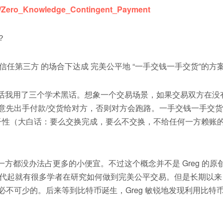
/wiki/Zero_Knowledge_Contingent_Payment
？
第三方 的场合下达成 完美公平地 “一手交钱一手交货”的方
我用了三个学术黑话。想象一个交易场景，如果交易双方在没
意先出手付款/交货给对方，否则对方会跑路。一手交钱一手交
原子性（大白话：要么交换完成，要么不交换，不给任何一方赖账
都没办法占更多的小便宜。不过这个概念并不是 Greg 的原
年代起就有很多学者在研究如何做到完美公平交易。但是长期以来
不可少的。后来等到比特币诞生，Greg 敏锐地发现利用比特