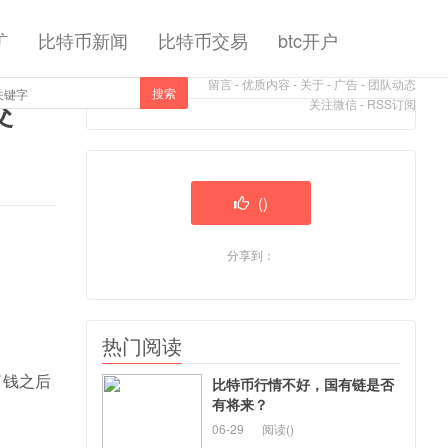
矿
比特币新闻
比特币交易
btc开户
留言
-
优质内容
-
关于
-
广告
-
团队动态
搜索
交
关注微信
-
RSS订阅
(
)
分享到：
热门阅读
了钱之后
比特币行情不好，国有链是否
有将来？
06-29
阅读(
)