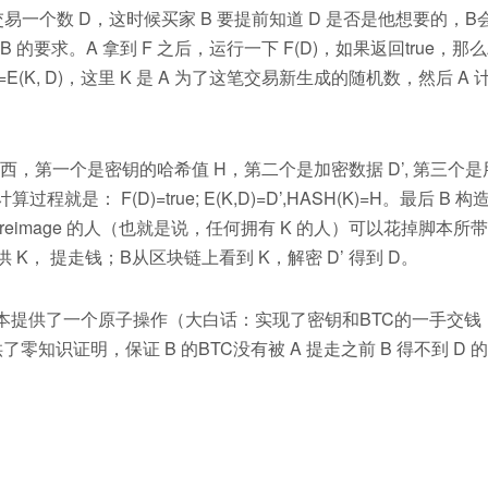
一个数 D，这时候买家 B 要提前知道 D 是否是他想要的，B
 B 的要求。A 拿到 F 之后，运行一下 F(D)，如果返回true，那么
=E(K, D)，这里 K 是 A 为了这笔交易新生成的随机数，然后 A 
西，第一个是密钥的哈希值 H，第二个是加密数据 D’, 第三个是
程就是： F(D)=true; E(K,D)=D’,HASH(K)=H。最后 B 
reimage 的人（也就是说，任何拥有 K 的人）可以花掉脚本所带的
 K， 提走钱；B从区块链上看到 K，解密 D’ 得到 D。
供了一个原子操作（大白话：实现了密钥和BTC的一手交钱
提供了零知识证明，保证 B 的BTC没有被 A 提走之前 B 得不到 D 