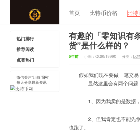
首页
比特币价格
比特
有趣的「零知识有
热门排行
中国比特
货”是什么样的？
推荐阅读
5年前
小编：QQ9519990
分类：
比
点赞热门
假如我们现在要做一笔交易，
微信关注“比特币网”
每天分享最新资讯
显然这里会有两个问题
1、因为我卖的是数据，
2、但我肯定也不能先拿
也跑了。