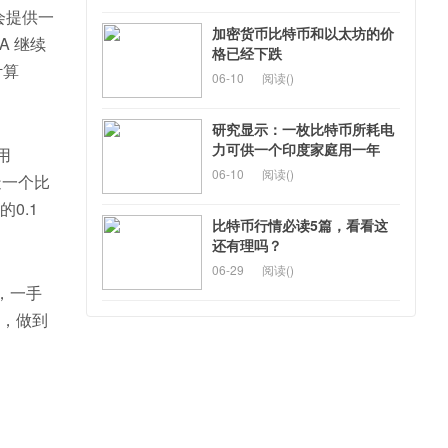
会提供一
加密货币比特币和以太坊的价
A 继续
格已经下跌
计算
06-10
阅读(
)
研究显示：一枚比特币所耗电
力可供一个印度家庭用一年
用
06-10
阅读(
)
构造一个比
0.1
比特币行情必读5篇，看看这
还有理吗？
06-29
阅读(
)
，一手
的，做到