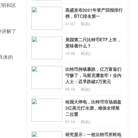
证明和区
高盛发布2021年资产回报排行
榜，BTC排名第一
01-07
阅读(
)
整讲解了
美国第二只比特币ETF上市，
意味着什么？
10-30
阅读(
)
具体的
比特币持续暴跌，亿万富翁们
亏惨了，马斯克遭套牢！业内
人士：迟早跌破2万美元
06-16
阅读(
)
哈国大停电，比特币市场崩盘
3亿美元打水漂，难保全球第
二位置
01-14
阅读(
)
研究显示：一枚比特币所耗电