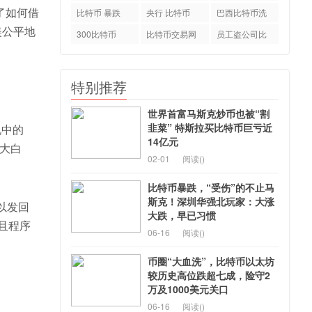
示了如何借
特币
比特币 暴跌
央行 比特币
巴西比特币洗
美公平地
钱案
300比特币
比特币交易网
员工盗公司比
okcoin
特币
特别推荐
世界首富马斯克炒币也被“割
韭菜” 特斯拉买比特币巨亏近
说中的
14亿元
（大白
02-01
阅读(
)
比特币暴跌，“受伤”的不止马
斯克！深圳华强北玩家：大涨
以发回
大跌，早已习惯
且程序
06-16
阅读(
)
币圈“大血洗”，比特币以太坊
较历史高位跌超七成，险守2
万及1000美元关口
06-16
阅读(
)