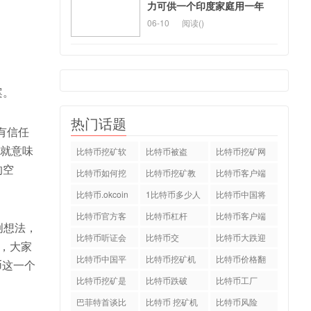
力可供一个印度家庭用一年
06-10
阅读(
)
案。
热门话题
有信任
货就意味
比特币挖矿软
比特币被盗
比特币挖矿网
的空
件下载
站
比特币如何挖
比特币挖矿教
比特币客户端
矿
程
中文版
比特币.okcoin
1比特币多少人
比特币中国将
民币
关停
比特币官方客
比特币杠杆
比特币客户端
创想法，
户端
下载
比特币听证会
比特币交
比特币大跌迎
，大家
易.okcoin
新年
比特币中国平
比特币挖矿机
比特币价格翻
币这一个
台
配置
倍
比特币挖矿是
比特币跌破
比特币工厂
什么
巴菲特首谈比
比特币 挖矿机
比特币风险