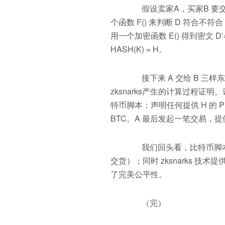
假设卖家A，买家B 要交易
个函数 F() 来判断 D 符合不符合
用一个加密函数 E() 得到密文 D’
HASH(K) = H。
接下来 A 交给 B 三样东
zksnarks产生的计算过程证明。计算过
特币脚本：声明任何提供 H 的 P
BTC。A 最后发起一笔交易，提供
我们回头看，比特币脚本提
交货）；同时 zksnarks 技术
了完美公平性。
（完）