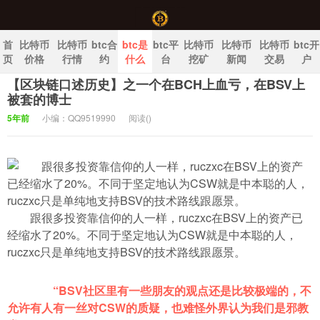
首
比特币
比特币
btc合
btc是
btc平
比特币
比特币
比特币
btc开
页
价格
行情
约
什么
台
挖矿
新闻
交易
户
【区块链口述历史】之一个在BCH上血亏，在BSV上
中国比特币官网
被套的博士
5年前
小编：QQ9519990
阅读(
)
跟很多投资靠信仰的人一样，ruczxc在BSV上的资产已
经缩水了20%。不同于坚定地认为CSW就是中本聪的人，
ruczxc只是单纯地支持BSV的技术路线跟愿景。
“BSV社区里有一些朋友的观点还是比较极端的，不
允许有人有一丝对CSW的质疑，也难怪外界认为我们是邪教