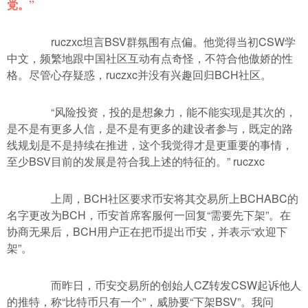
党。”
ruczxc坦言BSV群氛围有点偏。他觉得当初CSW学
中文，频繁地跟中国社区互动有点奇怪，不符合他傲娇的性
格。尽管心存疑惑，ruczxc并没有兴趣回归BCH社区。
“风险投资，投的是想象力，能不能实现是其次的，
是不是有更多人信，是不是有更多的建设者参与，既定的路
线规划是不是持续在推进，这个我觉得才是更重要的事情，
至少BSV目前的发展是符合我上述的特征的。” ruczxc
上周，BCH社区要求币安将其交易所上BCHABC的
名字更改为BCH，币安首席客服何一回复“需要先下架”。在
协商无果后，BCH用户正在把币提出币安，并表示“欢迎下
架”。
而昨日，币安交易所的创始人CZ转发CSW起诉他人
的推特，称“比特币只有一个”，威胁要“下架BSV”。我问